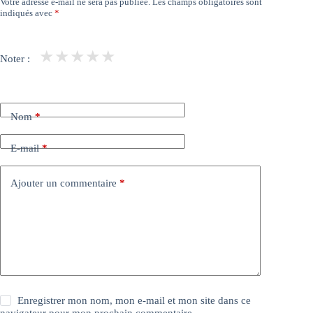
Votre adresse e-mail ne sera pas publiée.
Les champs obligatoires sont
indiqués avec
*
★
★
★
★
★
Noter :
Nom
*
E-mail
*
Ajouter un commentaire
*
Enregistrer mon nom, mon e-mail et mon site dans ce