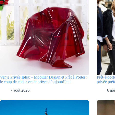
Vente Privée Iplex – Mobilier Design et Prêt à Porter :
Prêt-à-port
le coup de coeur vente privée d’aujourd’hui
privée préf
7 août 2026
6 ao