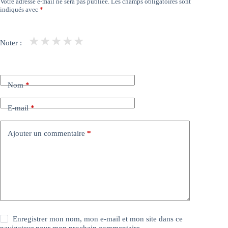
Votre adresse e-mail ne sera pas publiée.
Les champs obligatoires sont
indiqués avec
*
★
★
★
★
★
Noter :
Nom
*
E-mail
*
Ajouter un commentaire
*
Enregistrer mon nom, mon e-mail et mon site dans ce