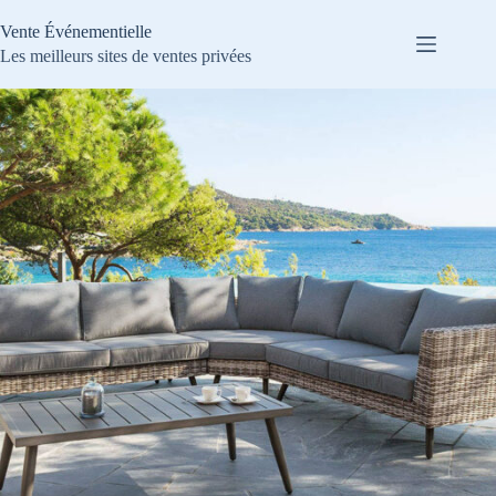
Passer
au
Vente Événementielle
contenu
Les meilleurs sites de ventes privées