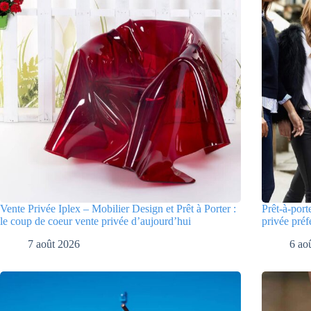
Vente Privée Iplex – Mobilier Design et Prêt à Porter :
Prêt-à-port
le coup de coeur vente privée d’aujourd’hui
privée préf
7 août 2026
6 ao