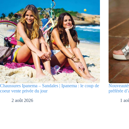
Chaussures Ipanema – Sandales | Ipanema : le coup de
Nouveautés
coeur vente privée du jour
préférée d’
2 août 2026
1 ao