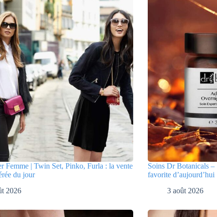
er Femme | Twin Set, Pinko, Furla : la vente
Soins Dr Botanicals – 
érée du jour
favorite d’aujourd’hui
ût 2026
3 août 2026