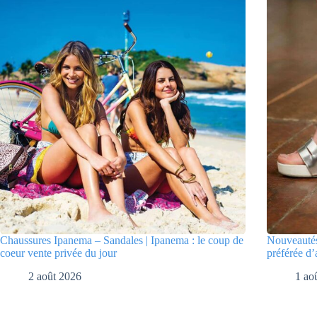
Chaussures Ipanema – Sandales | Ipanema : le coup de
Nouveautés
coeur vente privée du jour
préférée d’
2 août 2026
1 ao