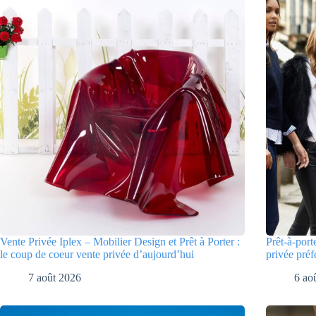
Vente Privée Iplex – Mobilier Design et Prêt à Porter :
Prêt-à-port
le coup de coeur vente privée d’aujourd’hui
privée préf
7 août 2026
6 ao