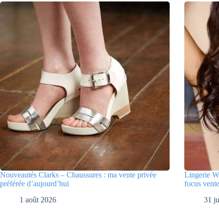
Nouveautés Clarks – Chaussures : ma vente privée
Lingerie W
préférée d’aujourd’hui
focus vente
1 août 2026
31 ju