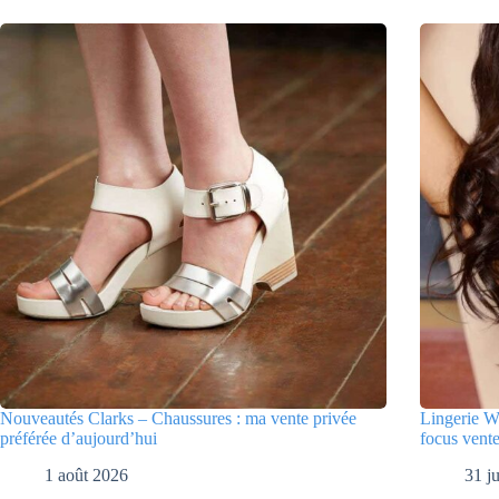
Nouveautés Clarks – Chaussures : ma vente privée
Lingerie W
préférée d’aujourd’hui
focus vente
1 août 2026
31 ju