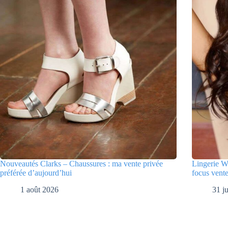
Nouveautés Clarks – Chaussures : ma vente privée
Lingerie W
préférée d’aujourd’hui
focus vente
1 août 2026
31 ju