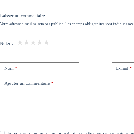
Laisser un commentaire
Votre adresse e-mail ne sera pas publiée.
Les champs obligatoires sont indiqués av
★
★
★
★
★
Noter :
Nom
*
E-mail
*
Ajouter un commentaire
*
Enregistrer mon nom, mon e-mail et mon site dans ce navigateur 