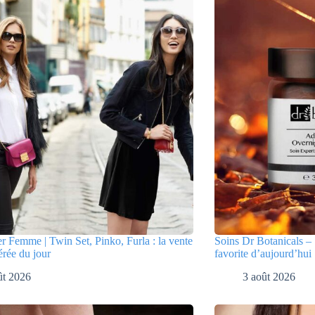
er Femme | Twin Set, Pinko, Furla : la vente
Soins Dr Botanicals – 
érée du jour
favorite d’aujourd’hui
ût 2026
3 août 2026