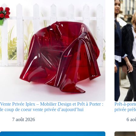
Vente Privée Iplex – Mobilier Design et Prêt à Porter :
Prêt-à-port
le coup de coeur vente privée d’aujourd’hui
privée préf
7 août 2026
6 ao