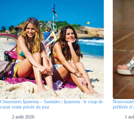
Chaussures Ipanema – Sandales | Ipanema : le coup de
Nouveautés
coeur vente privée du jour
préférée d’
2 août 2026
1 ao