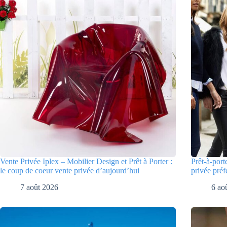
Vente Privée Iplex – Mobilier Design et Prêt à Porter :
Prêt-à-port
le coup de coeur vente privée d’aujourd’hui
privée préf
7 août 2026
6 ao