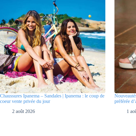
Chaussures Ipanema – Sandales | Ipanema : le coup de
Nouveautés
coeur vente privée du jour
préférée d’
2 août 2026
1 ao