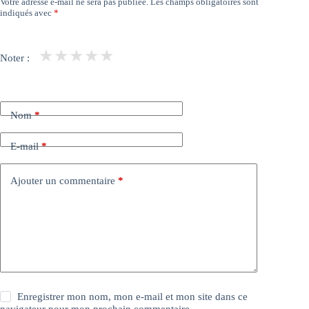
Votre adresse e-mail ne sera pas publiée.
Les champs obligatoires sont
indiqués avec
*
★
★
★
★
★
Noter :
Nom
*
E-mail
*
Ajouter un commentaire
*
Enregistrer mon nom, mon e-mail et mon site dans ce