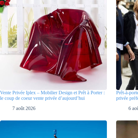
Vente Privée Iplex – Mobilier Design et Prêt à Porter :
Prêt-à-port
le coup de coeur vente privée d’aujourd’hui
privée préf
7 août 2026
6 ao