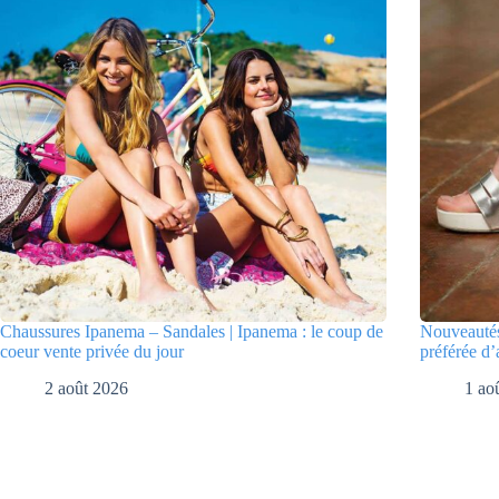
Chaussures Ipanema – Sandales | Ipanema : le coup de
Nouveautés
coeur vente privée du jour
préférée d’
2 août 2026
1 ao