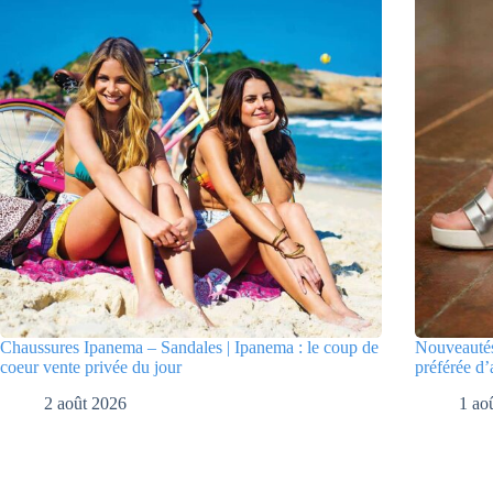
Chaussures Ipanema – Sandales | Ipanema : le coup de
Nouveautés
coeur vente privée du jour
préférée d’
2 août 2026
1 ao