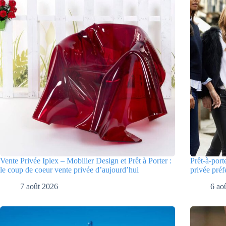
Vente Privée Iplex – Mobilier Design et Prêt à Porter :
Prêt-à-port
le coup de coeur vente privée d’aujourd’hui
privée préf
7 août 2026
6 ao