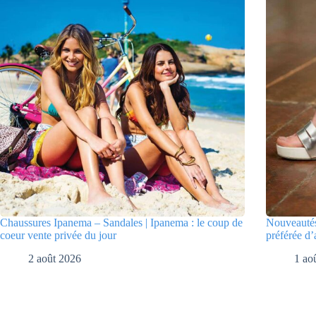
Chaussures Ipanema – Sandales | Ipanema : le coup de
Nouveautés
coeur vente privée du jour
préférée d’
2 août 2026
1 ao