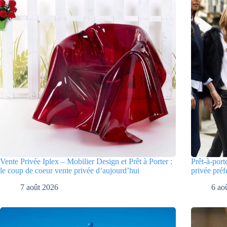
Vente Privée Iplex – Mobilier Design et Prêt à Porter :
Prêt-à-port
le coup de coeur vente privée d’aujourd’hui
privée préf
7 août 2026
6 ao