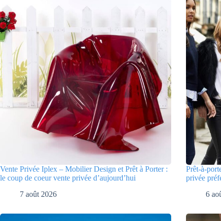
Vente Privée Iplex – Mobilier Design et Prêt à Porter :
Prêt-à-port
le coup de coeur vente privée d’aujourd’hui
privée préf
7 août 2026
6 ao