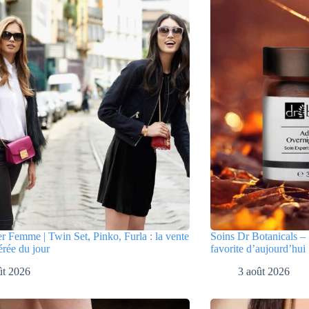
er Femme | Twin Set, Pinko, Furla : la vente
Soins Dr Botanicals – 
érée du jour
favorite d’aujourd’hui
ût 2026
3 août 2026