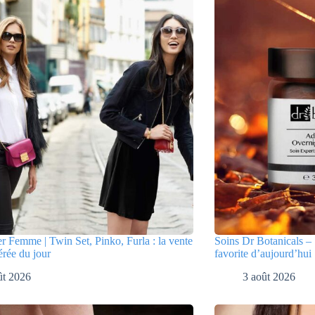
er Femme | Twin Set, Pinko, Furla : la vente
Soins Dr Botanicals – 
érée du jour
favorite d’aujourd’hui
ût 2026
3 août 2026