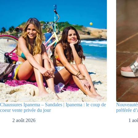
Chaussures Ipanema – Sandales | Ipanema : le coup de
Nouveautés
coeur vente privée du jour
préférée d’
2 août 2026
1 ao