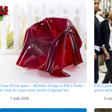
Vente Privée Iplex – Mobilier Design et Prêt à Porter :
Prêt-à-port
le coup de coeur vente privée d’aujourd’hui
privée préf
7 août 2026
6 ao