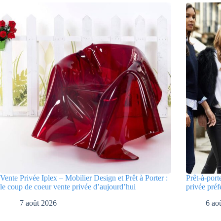
Vente Privée Iplex – Mobilier Design et Prêt à Porter :
Prêt-à-port
le coup de coeur vente privée d’aujourd’hui
privée préf
7 août 2026
6 ao