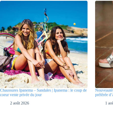
Chaussures Ipanema – Sandales | Ipanema : le coup de
Nouveautés
coeur vente privée du jour
préférée d’
2 août 2026
1 ao