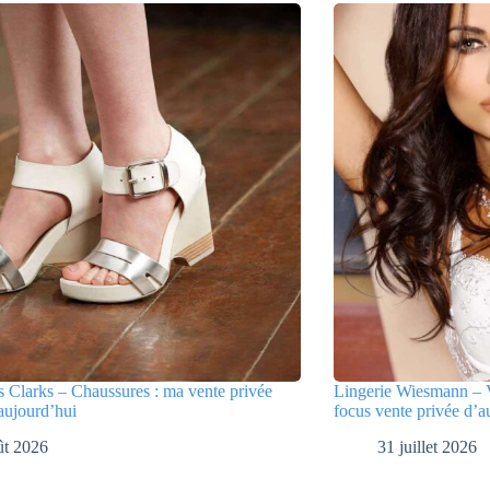
 Clarks – Chaussures : ma vente privée
Lingerie Wiesmann – V
aujourd’hui
focus vente privée d’a
ût 2026
31 juillet 2026