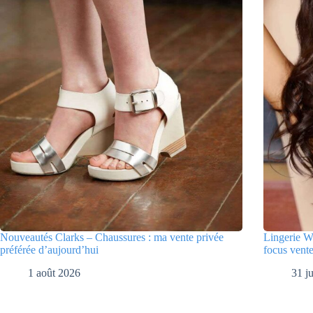
Nouveautés Clarks – Chaussures : ma vente privée
Lingerie W
préférée d’aujourd’hui
focus vente
1 août 2026
31 ju