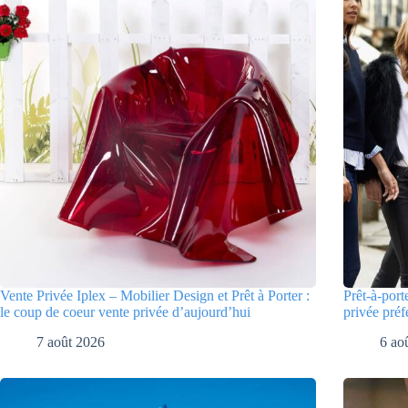
Vente Privée Iplex – Mobilier Design et Prêt à Porter :
Prêt-à-port
le coup de coeur vente privée d’aujourd’hui
privée préf
7 août 2026
6 ao