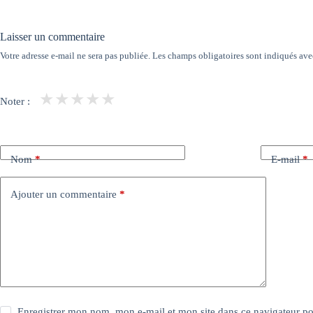
Laisser un commentaire
Votre adresse e-mail ne sera pas publiée.
Les champs obligatoires sont indiqués av
★
★
★
★
★
Noter :
Nom
*
E-mail
*
Ajouter un commentaire
*
Enregistrer mon nom, mon e-mail et mon site dans ce navigateur 