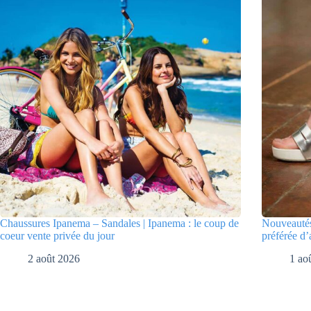
Chaussures Ipanema – Sandales | Ipanema : le coup de
Nouveautés
coeur vente privée du jour
préférée d’
2 août 2026
1 ao