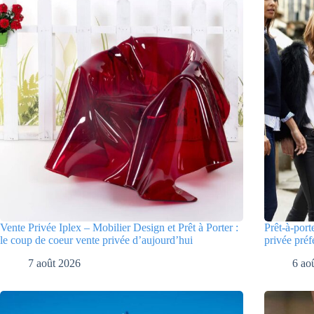
Vente Privée Iplex – Mobilier Design et Prêt à Porter :
Prêt-à-port
le coup de coeur vente privée d’aujourd’hui
privée préf
7 août 2026
6 ao