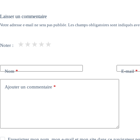
Laisser un commentaire
Votre adresse e-mail ne sera pas publiée.
Les champs obligatoires sont indiqués av
★
★
★
★
★
Noter :
Nom
*
E-mail
*
Ajouter un commentaire
*
Enregistrer mon nom, mon e-mail et mon site dans ce navigateur 