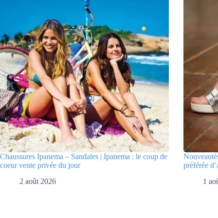
Chaussures Ipanema – Sandales | Ipanema : le coup de
Nouveautés
coeur vente privée du jour
préférée d’
2 août 2026
1 ao